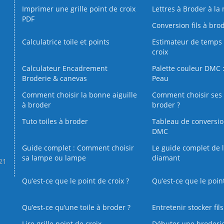
Imprimer une grille point de croix
Lettres à Broder à la
PDF
Conversion fils à bro
Calculatrice toile et points
Estimateur de temps 
croix
Calculateur Encadrement
Palette couleur DMC :
Broderie & canevas
Peau
Comment choisir la bonne aiguille
Comment choisir ses 
à broder
broder ?
Tuto toiles à broder
Tableau de conversi
DMC
Guide complet : Comment choisir
Le guide complet de 
sa lampe ou lampe
diamant
.21
Qu’est-ce que le point de croix ?
Qu’est-ce que le poin
Qu’est‑ce qu’une toile à broder ?
Entretenir stocker fil
Lire grille point de croix
Débuter une broderi