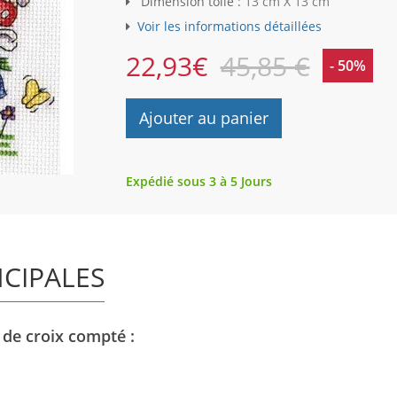
Dimension toile :
13 cm X 13 cm
Voir les informations détaillées
22,93
€
45,85 €
- 50%
Ajouter au panier
Expédié sous 3 à 5 Jours
NCIPALES
 de croix compté :