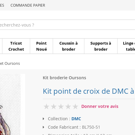
ES
COMMANDE PAPIER
Commande par référen
Tricot
Point
Coussin à
Supports à
Linge 
Crochet
Noué
broder
broder
tabl
et Oursons
Kit broderie Oursons
Kit point de croix de DMC à
0
Donner votre avis
Collection :
DMC
Code Fabricant :
BL750-51