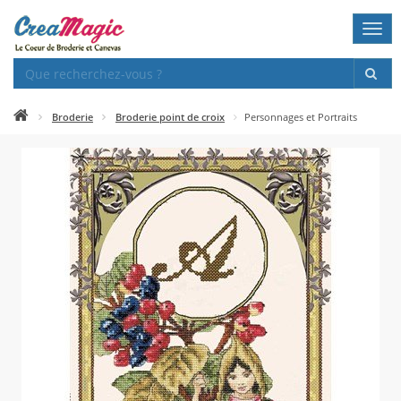
Togg
navi
Broderie
Broderie point de croix
Personnages et Portraits