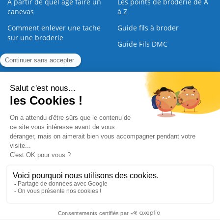
À partir de quel âge faire un
Les points de broderie de A
canevas
à Z
Comment enlever une tache
Guide fils à broder
sur une broderie
Guide Fils DMC
Guide de la Broderie
Commande Papier
|
Qui sommes nous
|
Nous contacter
|
Paiement sécurisé
|
C.G.V
2008 - 2026 © CreaMagic. ALL Rights Reserved.