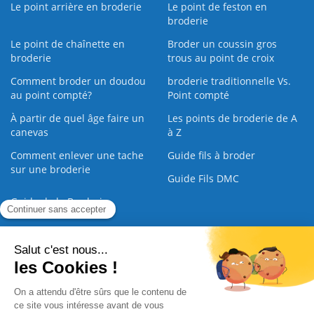
Le point arrière en broderie
Le point de feston en
broderie
Le point de chaînette en
Broder un coussin gros
broderie
trous au point de croix
Comment broder un doudou
broderie traditionnelle Vs.
au point compté?
Point compté
À partir de quel âge faire un
Les points de broderie de A
canevas
à Z
Comment enlever une tache
Guide fils à broder
sur une broderie
Guide Fils DMC
Guide de la Broderie
Commande Papier
|
Qui sommes nous
|
Nous contacter
|
Paiement sécurisé
|
C.G.V