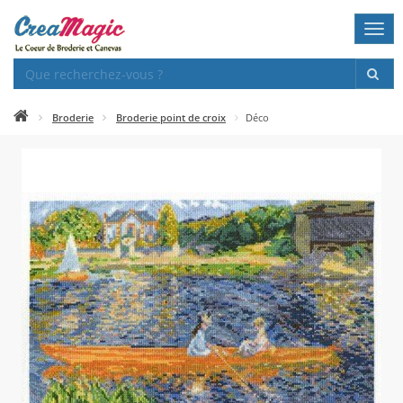
Togg
navi
Broderie
Broderie point de croix
Déco