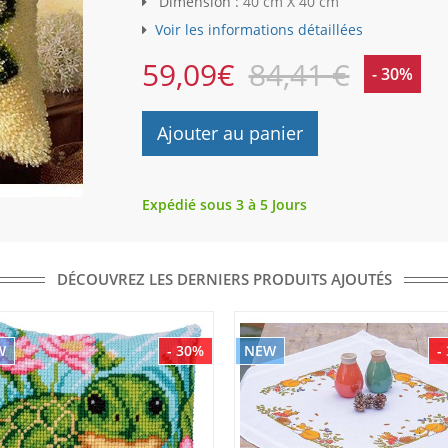
Dimension :
40 cm X 40 cm
Voir les informations détaillées
59,09
€
84,41 €
- 30%
Ajouter au panier
Expédié sous 3 à 5 Jours
DÉCOUVREZ LES DERNIERS PRODUITS AJOUTÉS
W
- 30%
NEW
-