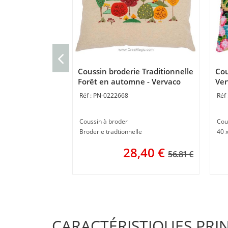
Coussin broderie Traditionnelle
Cou
Forêt en automne - Vervaco
Ver
PN-0222668
Coussin à broder
Cou
Broderie tradtionnelle
40 
28,40
€
56.81 €
CARACTÉRISTIQUES PRI