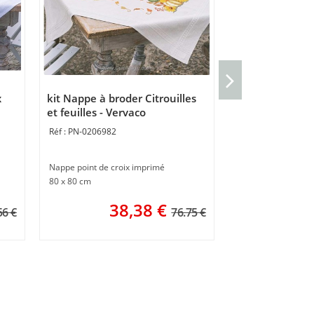
Coussin point d
renard - Verva
x
kit Nappe à broder Citrouilles
PN-0203146
et feuilles - Vervaco
PN-0206982
Coussin gros trous
40 x 40 cm
Nappe point de croix imprimé
3
80 x 80 cm
38,38
€
56 €
76.75 €