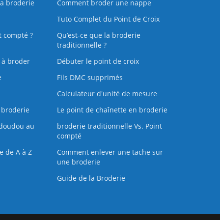
la broderie
Comment broder une nappe
Tuto Complet du Point de Croix
t compté ?
Qu’est-ce que la broderie
traditionnelle ?
s à broder
Débuter le point de croix
e
Fils DMC supprimés
Calculateur d'unité de mesure
 broderie
Le point de chaînette en broderie
doudou au
broderie traditionnelle Vs. Point
compté
e de A à Z
Comment enlever une tache sur
une broderie
Guide de la Broderie