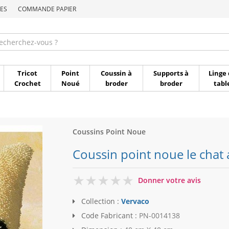
ES
COMMANDE PAPIER
Commande par référen
Tricot
Point
Coussin à
Supports à
Linge 
Crochet
Noué
broder
broder
tabl
Coussins Point Noue
Coussin point noue le chat 
0
Donner votre avis
Collection :
Vervaco
Code Fabricant :
PN-0014138