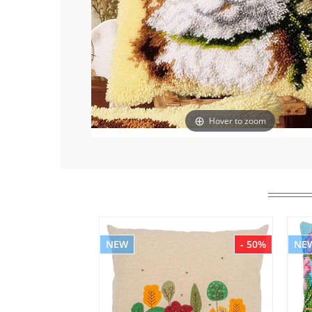
Hover to zoom
NEW
- 50%
NE