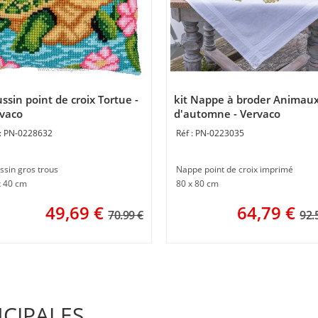
ssin point de croix Tortue -
kit Nappe à broder Animau
vaco
d'automne - Vervaco
PN-0228632
PN-0223035
ssin gros trous
Nappe point de croix imprimé
x 40 cm
80 x 80 cm
49,69
€
64,79
€
70.99 €
92.
NCIPALES