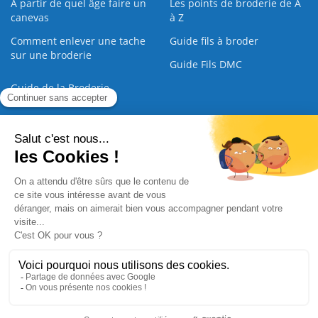
À partir de quel âge faire un
Les points de broderie de A
canevas
à Z
Comment enlever une tache
Guide fils à broder
sur une broderie
Guide Fils DMC
Guide de la Broderie
Commande Papier
|
Qui sommes nous
|
Nous contacter
|
Paiement sécurisé
|
C.G.V
2008 - 2026 © CreaMagic. ALL Rights Reserved.