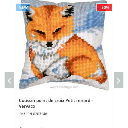
NEW
- 50%
NE
Cou
d'a
Cou
Bro
Coussin point de croix Petit renard -
Vervaco
PN-0203146