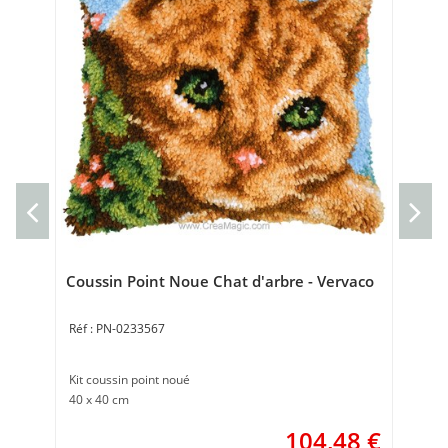
kit
Kit 
20 
Coussin Point Noue Chat d'arbre - Vervaco
PN-0233567
Kit coussin point noué
40 x 40 cm
104,48
€