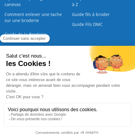
canevas
à Z
Comment enlever une tache
Guide fils à broder
sur une broderie
Guide Fils DMC
Guide de la Broderie
Commande Papier
|
Qui sommes nous
|
Nous contacter
|
Paiement sécurisé
|
C.G.V
2008 - 2026 © CreaMagic. ALL Rights Reserved.