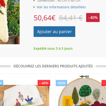
Dimension :
40 cm X 40 cm
Voir les informations détaillées
50,64
€
84,41 €
- 40%
Ajouter au panier
Expédié sous 3 à 5 Jours
DÉCOUVREZ LES DERNIERS PRODUITS AJOUTÉS
W
- 40%
NEW
-