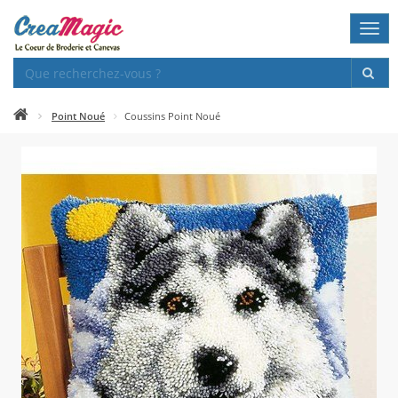
Togg
navi
Point Noué
Coussins Point Noué