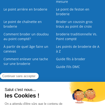
mesure
Le point arrière en broderie
Le point de feston en
broderie
Le point de chaînette en
Broder un coussin gros
broderie
trous au point de croix
Comment broder un doudou
broderie traditionnelle Vs.
au point compté?
Point compté
À partir de quel âge faire un
Les points de broderie de A
canevas
à Z
Comment enlever une tache
Guide fils à broder
sur une broderie
Guide Fils DMC
Guide de la Broderie
Commande Papier
|
Qui sommes nous
|
Nous contacter
|