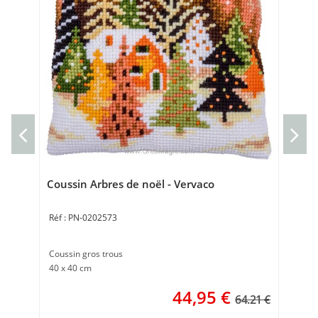
bro
Ve
Kit 
19 
Coussin Arbres de noël - Vervaco
PN-0202573
Coussin gros trous
40 x 40 cm
44,95
€
64.21 €