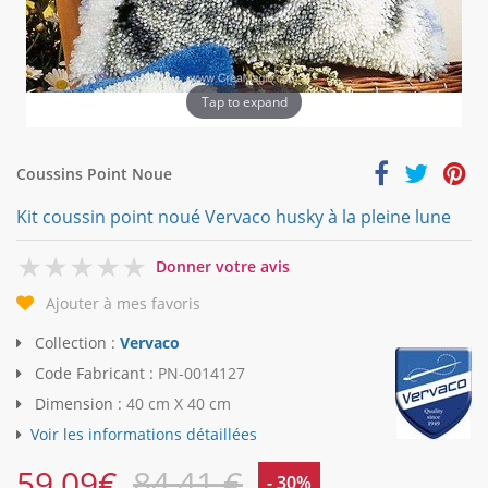
Tap to expand
Coussins Point Noue
Kit coussin point noué Vervaco husky à la pleine lune
0
Donner votre avis
Ajouter à mes favoris
Collection :
Vervaco
Code Fabricant :
PN-0014127
Dimension :
40 cm X 40 cm
Voir les informations détaillées
59,09
€
84,41 €
- 30%