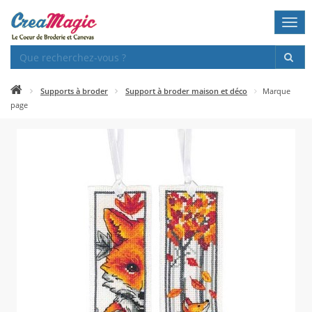
Togg
navi
Supports à broder
Support à broder maison et déco
Marque
page