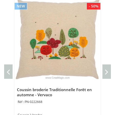
NEW
- 50%
NE
Kit
Kit 
17 
Coussin broderie Traditionnelle Forêt en
automne - Vervaco
PN-0222668
Coussin à broder