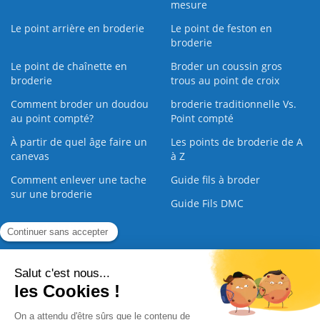
mesure
Le point arrière en broderie
Le point de feston en
broderie
Le point de chaînette en
Broder un coussin gros
broderie
trous au point de croix
Comment broder un doudou
broderie traditionnelle Vs.
au point compté?
Point compté
À partir de quel âge faire un
Les points de broderie de A
canevas
à Z
Comment enlever une tache
Guide fils à broder
sur une broderie
Guide Fils DMC
Guide de la Broderie
Commande Papier
|
Qui sommes nous
|
Nous contacter
|