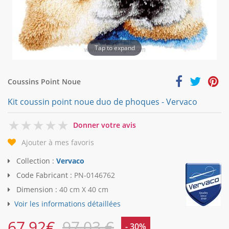
Tap to expand
Coussins Point Noue
Kit coussin point noue duo de phoques - Vervaco
0
Donner votre avis
Ajouter à mes favoris
Collection :
Vervaco
Code Fabricant :
PN-0146762
Dimension :
40 cm X 40 cm
Voir les informations détaillées
67,92
€
97,03 €
- 30%