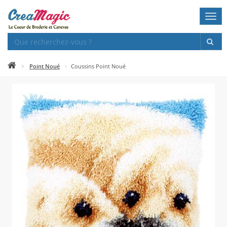
Togg
navi
Point Noué
Coussins Point Noué