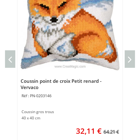
Nap
Ve
Nap
72 
Coussin point de croix Petit renard -
Vervaco
PN-0203146
Coussin gros trous
40 x 40 cm
32,11
€
64.21 €