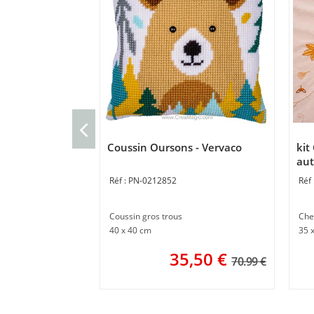
Coussin Oursons - Vervaco
kit
aut
PN-0212852
Coussin gros trous
40 x 40 cm
35 
35,50
€
70.99 €