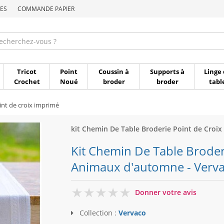
ES
COMMANDE PAPIER
Commande par référen
Tricot
Point
Coussin à
Supports à
Linge 
Crochet
Noué
broder
broder
tabl
int de croix imprimé
kit Chemin De Table Broderie Point de Croix
Kit Chemin De Table Broder
Animaux d'automne - Verv
0
Donner votre avis
Collection :
Vervaco