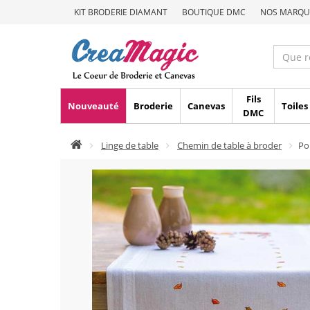
KIT BRODERIE DIAMANT
BOUTIQUE DMC
NOS MARQU
Fils
Nouveauté
Broderie
Canevas
Toiles
DMC
Linge de table
Chemin de table à broder
Po