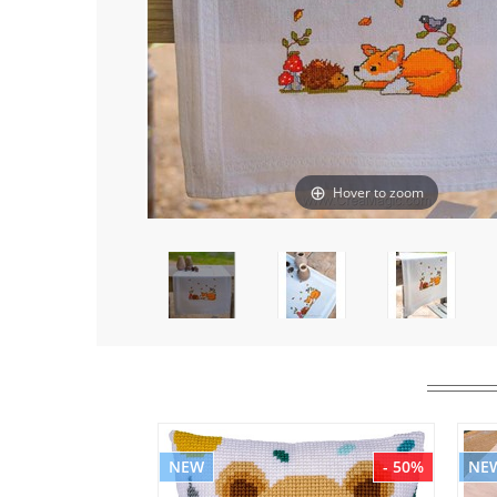
Hover to zoom
NEW
- 50%
NE