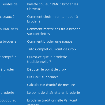
 Teintes de
Palette couleur DMC : Broder les
Cheveux
ciseaux à
Comment choisir son tambour à
broder ?
on DMC vers
Comment mettre ses fils à broder
sur cartelettes
la broderie
Comment broder une nappe
Tuto Complet du Point de Croix
t compté ?
Qu’est-ce que la broderie
traditionnelle ?
s à broder
Débuter le point de croix
e
Fils DMC supprimés
Calculateur d'unité de mesure
 broderie
Le point de chaînette en broderie
doudou au
broderie traditionnelle Vs. Point
compté