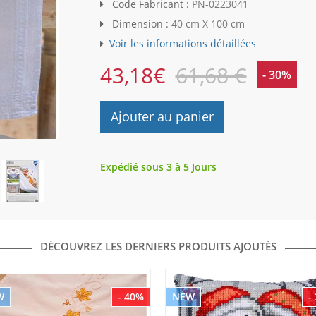
Code Fabricant :
PN-0223041
Dimension :
40 cm X 100 cm
Voir les informations détaillées
43,18
€
61,68 €
- 30%
Ajouter au panier
Expédié sous 3 à 5 Jours
DÉCOUVREZ LES DERNIERS PRODUITS AJOUTÉS
W
- 40%
NEW
-