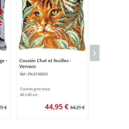
Coussin Point 
d'arbre - Verva
ge -
Coussin Chat et feuilles -
PN-0233567
Vervaco
PN-0190855
Kit coussin point n
40 x 40 cm
Coussin gros trous
40 x 40 cm
3 
ou
44,95
€
21 €
64.21 €