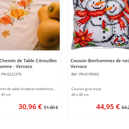
 Chemin de Table Citrouilles
Coussin Bonhommes de nei
omne - Vervaco
Vervaco
PN-0222379
PN-0199262
Chemin de table broderie traditionnelle
Coussin gros trous
x 95 cm
40 x 40 cm
30,96
€
44,95
€
51.60 €
64.