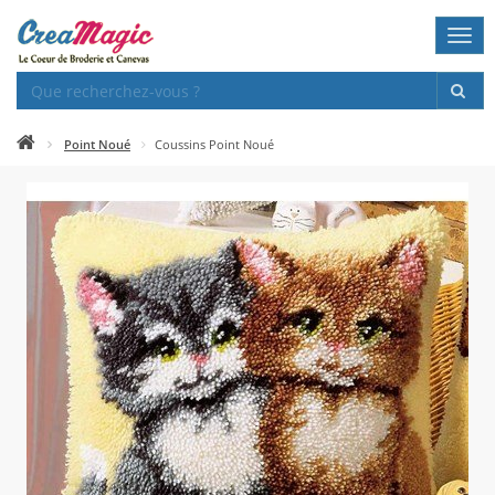
Togg
navi
Point Noué
Coussins Point Noué