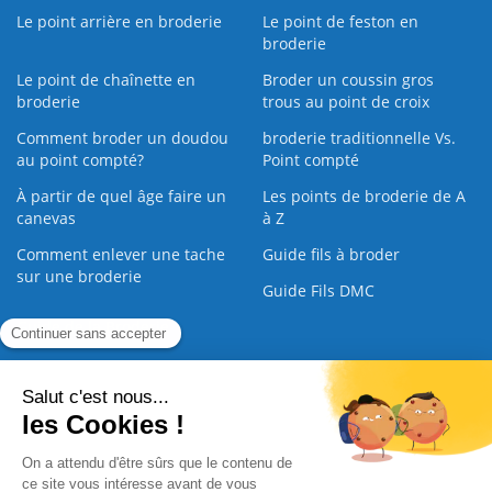
Le point arrière en broderie
Le point de feston en
broderie
Le point de chaînette en
Broder un coussin gros
broderie
trous au point de croix
Comment broder un doudou
broderie traditionnelle Vs.
au point compté?
Point compté
À partir de quel âge faire un
Les points de broderie de A
canevas
à Z
Comment enlever une tache
Guide fils à broder
sur une broderie
Guide Fils DMC
Guide de la Broderie
Commande Papier
|
Qui sommes nous
|
Nous contacter
|
Paiement sécurisé
|
C.G.V