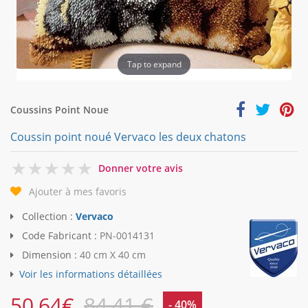
Tap to expand
Coussins Point Noue
Coussin point noué Vervaco les deux chatons
0
Donner votre avis
Ajouter à mes favoris
Collection :
Vervaco
Code Fabricant :
PN-0014131
Dimension :
40 cm X 40 cm
Voir les informations détaillées
50,64
€
84,41 €
- 40%