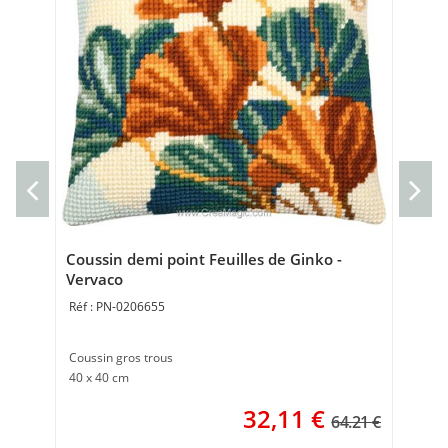
Min
Ve
Kit 
8 x
Coussin demi point Feuilles de Ginko -
Vervaco
PN-0206655
Coussin gros trous
40 x 40 cm
32,11
€
64.21 €