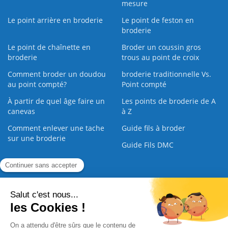
mesure
Le point arrière en broderie
Le point de feston en
broderie
Le point de chaînette en
Broder un coussin gros
broderie
trous au point de croix
Comment broder un doudou
broderie traditionnelle Vs.
au point compté?
Point compté
À partir de quel âge faire un
Les points de broderie de A
canevas
à Z
Comment enlever une tache
Guide fils à broder
sur une broderie
Guide Fils DMC
Guide de la Broderie
Commande Papier
|
Qui sommes nous
|
Nous contacter
|