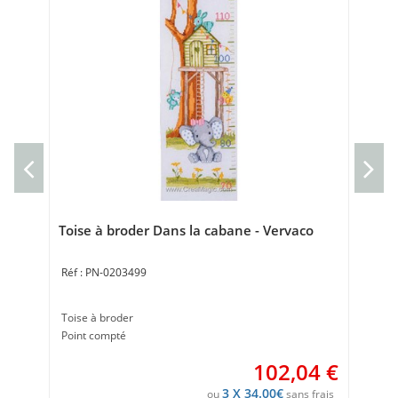
Cou
Cou
40 
Toise à broder Dans la cabane - Vervaco
PN-0203499
Toise à broder
Point compté
102,04
€
3 X 34.00€
ou
sans frais