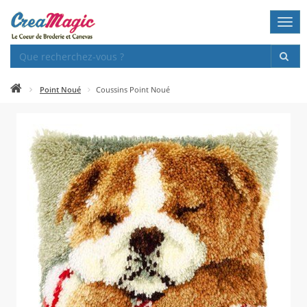
Togg
navi
Point Noué
Coussins Point Noué