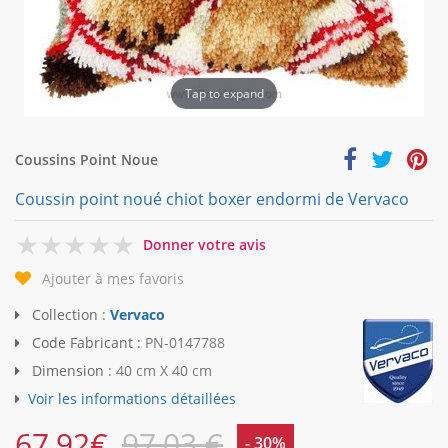
Tap to expand
Coussins Point Noue
Coussin point noué chiot boxer endormi de Vervaco
0
Donner votre avis
Ajouter à mes favoris
Collection :
Vervaco
Code Fabricant :
PN-0147788
Dimension :
40 cm X 40 cm
Voir les informations détaillées
67,92
€
97,03 €
- 30%