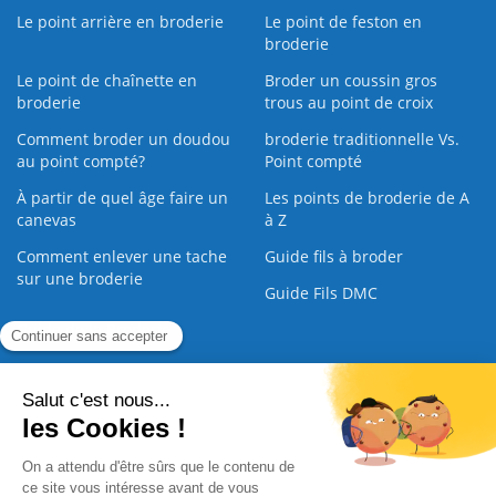
Le point arrière en broderie
Le point de feston en
broderie
Le point de chaînette en
Broder un coussin gros
broderie
trous au point de croix
Comment broder un doudou
broderie traditionnelle Vs.
au point compté?
Point compté
À partir de quel âge faire un
Les points de broderie de A
canevas
à Z
Comment enlever une tache
Guide fils à broder
sur une broderie
Guide Fils DMC
Guide de la Broderie
Commande Papier
|
Qui sommes nous
|
Nous contacter
|
Paiement sécurisé
|
C.G.V