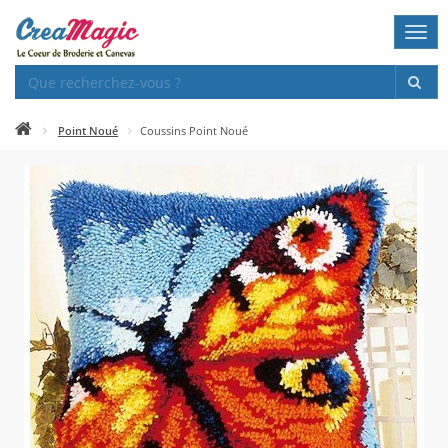
Togg
navi
Point Noué
Coussins Point Noué