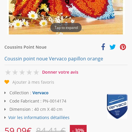
Tap to expand
Coussins Point Noue
Coussin point noue Vervaco papillon orange
0
Donner votre avis
Ajouter à mes favoris
Collection :
Vervaco
Code Fabricant :
PN-0014174
Dimension :
40 cm X 40 cm
Voir les informations détaillées
59,09
€
84,41 €
- 30%