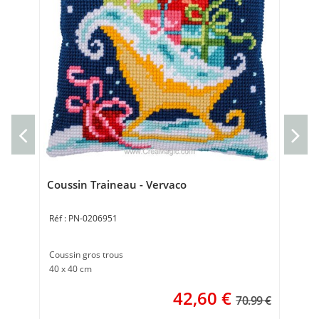
Poi
Ve
Kit 
24 
Coussin Traineau - Vervaco
PN-0206951
Coussin gros trous
40 x 40 cm
42,60
€
70.99 €