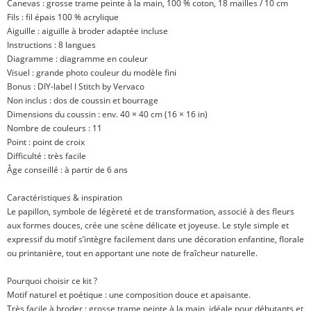
Canevas : grosse trame peinte à la main, 100 % coton, 18 mailles / 10 cm
Fils : fil épais 100 % acrylique
Aiguille : aiguille à broder adaptée incluse
Instructions : 8 langues
Diagramme : diagramme en couleur
Visuel : grande photo couleur du modèle fini
Bonus : DIY-label I Stitch by Vervaco
Non inclus : dos de coussin et bourrage
Dimensions du coussin : env. 40 × 40 cm (16 × 16 in)
Nombre de couleurs : 11
Point : point de croix
Difficulté : très facile
Âge conseillé : à partir de 6 ans
Caractéristiques & inspiration
Le papillon, symbole de légèreté et de transformation, associé à des fleurs
aux formes douces, crée une scène délicate et joyeuse. Le style simple et
expressif du motif s’intègre facilement dans une décoration enfantine, florale
ou printanière, tout en apportant une note de fraîcheur naturelle.
Pourquoi choisir ce kit ?
Motif naturel et poétique : une composition douce et apaisante.
Très facile à broder : grosse trame peinte à la main, idéale pour débutants et