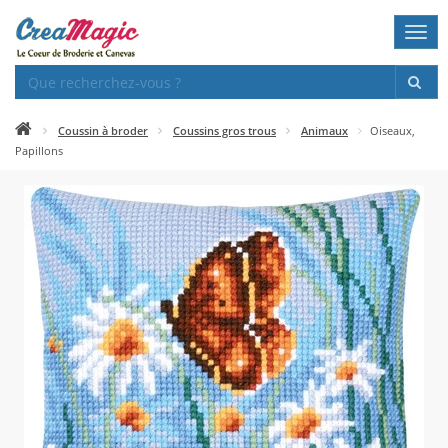
Togg
navi
Coussin à broder
Coussins gros trous
Animaux
Oiseaux,
Papillons