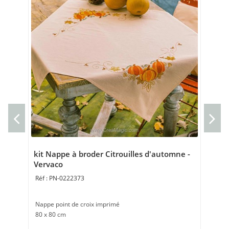
Cou
sau
Cou
Bro
kit Nappe à broder Citrouilles d'automne -
Vervaco
PN-0222373
Nappe point de croix imprimé
80 x 80 cm