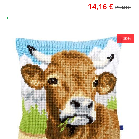
14,16
€
23.60 €
- 40%