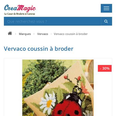
Toggl
navig
Marques
Vervaco
Vervaco coussin à broder
Vervaco coussin à broder
- 30%