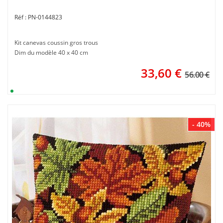
PN-0144823
Kit canevas coussin gros trous
Dim du modèle 40 x 40 cm
33,60
€
56.00 €
- 40%