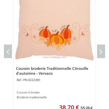
Cou
Cou
40 
Coussin broderie Traditionnelle Citrouille
d'automne - Vervaco
PN-0222385
Coussin à broder
Broderie tradtionnelle
38,70
€
55.28 €