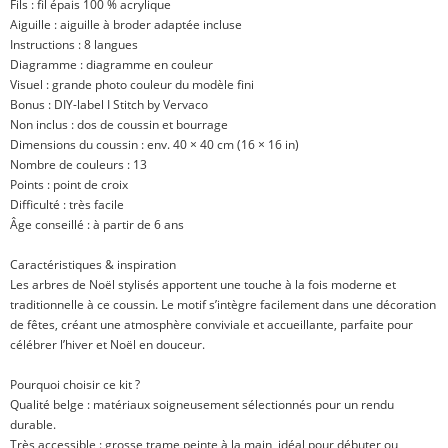
Fils : fil épais 100 % acrylique
Aiguille : aiguille à broder adaptée incluse
Instructions : 8 langues
Diagramme : diagramme en couleur
Visuel : grande photo couleur du modèle fini
Bonus : DIY-label I Stitch by Vervaco
Non inclus : dos de coussin et bourrage
Dimensions du coussin : env. 40 × 40 cm (16 × 16 in)
Nombre de couleurs : 13
Points : point de croix
Difficulté : très facile
Âge conseillé : à partir de 6 ans
Caractéristiques & inspiration
Les arbres de Noël stylisés apportent une touche à la fois moderne et
traditionnelle à ce coussin. Le motif s’intègre facilement dans une décoration
de fêtes, créant une atmosphère conviviale et accueillante, parfaite pour
célébrer l’hiver et Noël en douceur.
Pourquoi choisir ce kit ?
Qualité belge : matériaux soigneusement sélectionnés pour un rendu
durable.
Très accessible : grosse trame peinte à la main, idéal pour débuter ou