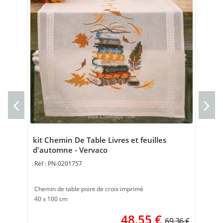
Cou
Cou
40 
kit Chemin De Table Livres et feuilles
d'automne - Vervaco
PN-0201757
Chemin de table point de croix imprimé
40 x 100 cm
48,55
€
69.36 €