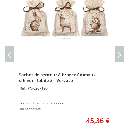
kit
Ve
Nap
80 
Sachet de senteur à broder Animaux
d'hiver - lot de 3 - Vervaco
PN-0207196
Sachet de senteur à broder
point compté
45,36
€