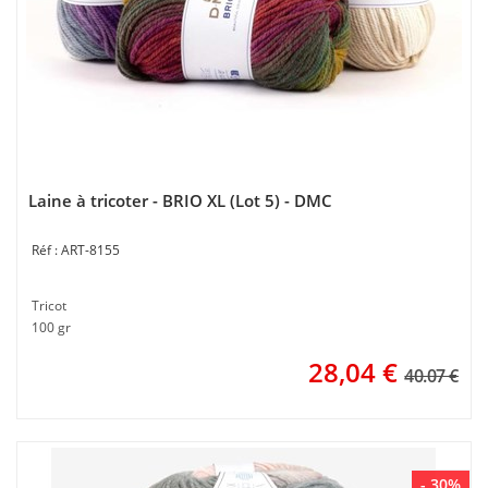
Laine à tricoter - BRIO XL (Lot 5) - DMC
ART-8155
Tricot
100 gr
28,04
€
40.07 €
- 30%