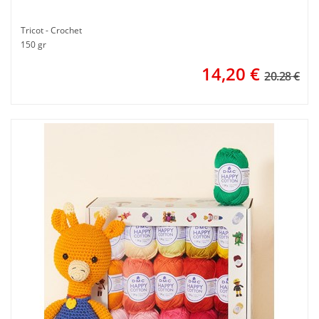
Tricot - Crochet
150 gr
14,20
€
20.28 €