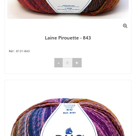
Laine Pirouette - 843
8131-843
-
+