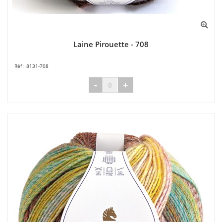
Laine Pirouette - 708
8131-708
-
+