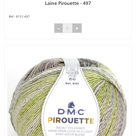
Laine Pirouette - 497
8131-497
-
+