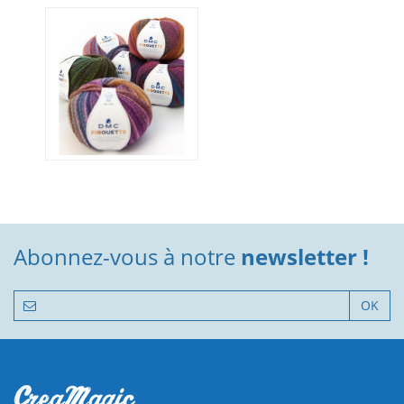
Abonnez-vous à notre
newsletter !
OK