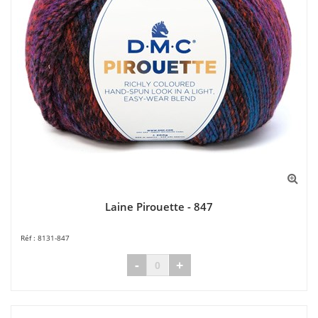
Laine Pirouette - 847
8131-847
-
+