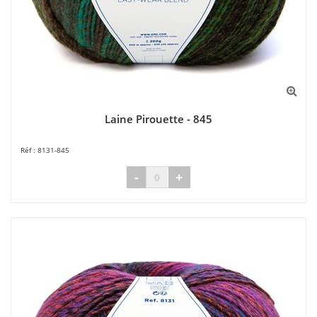
Laine Pirouette - 845
8131-845
-
+