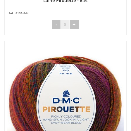
Laine Pirouette - 844
8131-844
-
+