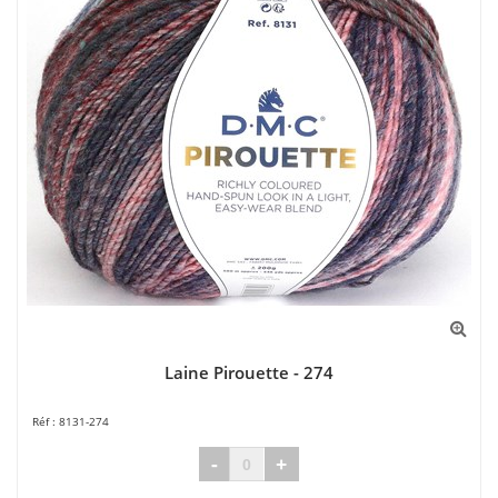
Laine Pirouette - 274
8131-274
-
+