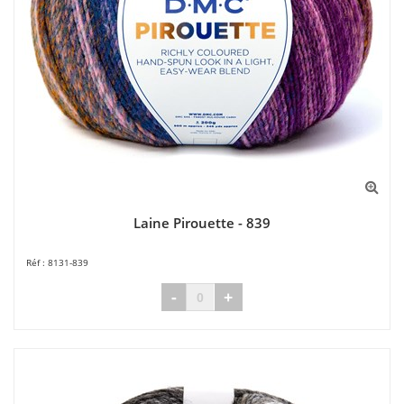
Laine Pirouette - 839
8131-839
-
+