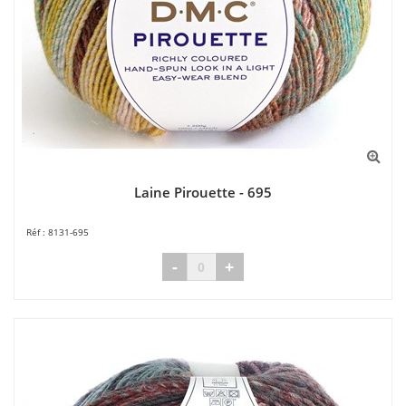
Laine Pirouette - 695
8131-695
-
+