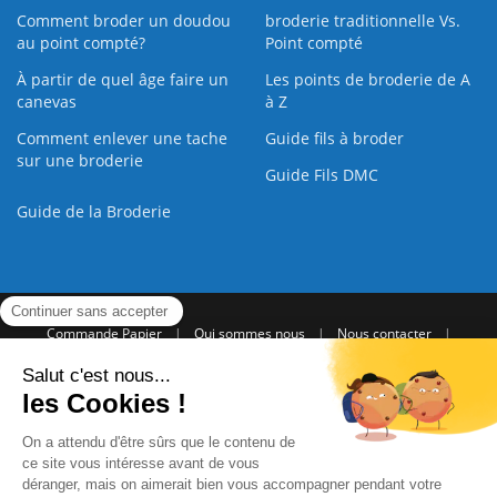
Comment broder un doudou
broderie traditionnelle Vs.
au point compté?
Point compté
À partir de quel âge faire un
Les points de broderie de A
canevas
à Z
Comment enlever une tache
Guide fils à broder
sur une broderie
Guide Fils DMC
Guide de la Broderie
Commande Papier
|
Qui sommes nous
|
Nous contacter
|
Paiement sécurisé
|
C.G.V
2008 - 2026 © CreaMagic. ALL Rights Reserved.