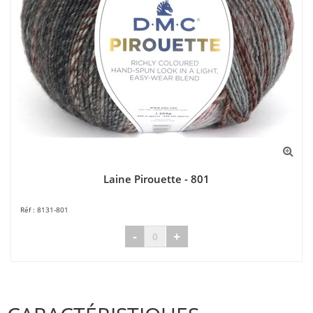
Laine Pirouette - 801
8131-801
-
+