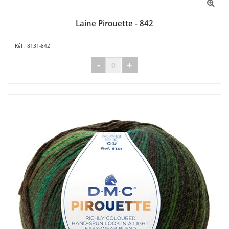
Laine Pirouette - 842
8131-842
-
+