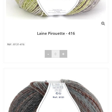
Laine Pirouette - 416
8131-416
-
+