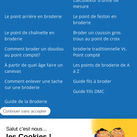
Calculateur d'unité de
mesure
Le point arrière en broderie
Le point de feston en
broderie
Le point de chaînette en
Broder un coussin gros
broderie
trous au point de croix
Comment broder un doudou
broderie traditionnelle Vs.
au point compté?
Point compté
À partir de quel âge faire un
Les points de broderie de A
canevas
à Z
Comment enlever une tache
Guide fils à broder
sur une broderie
Guide Fils DMC
Guide de la Broderie
Commande Papier
|
Qui sommes nous
|
Nous contacter
|