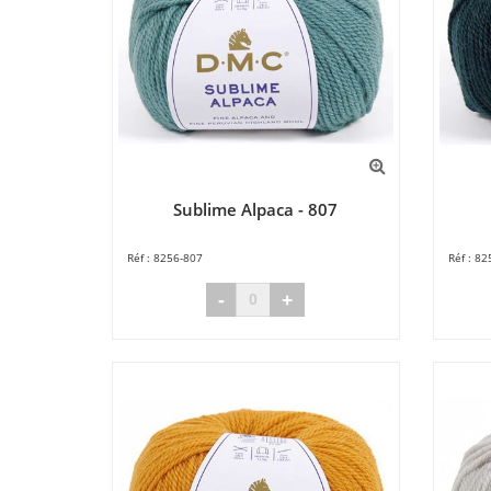
Sublime Alpaca - 807
8256-807
82
-
+