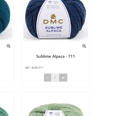
Sublime Alpaca - 711
8256-711
-
+