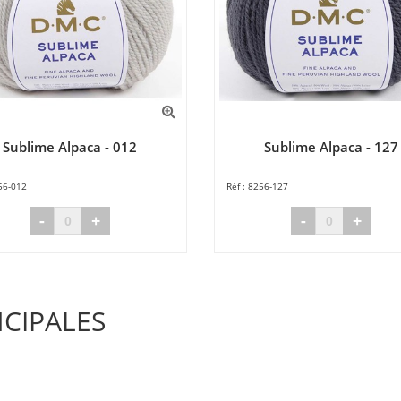
Sublime Alpaca - 012
Sublime Alpaca - 127
56-012
8256-127
-
+
-
+
NCIPALES