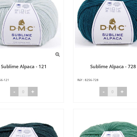
Sublime Alpaca - 121
Sublime Alpaca - 728
56-121
8256-728
-
+
-
+