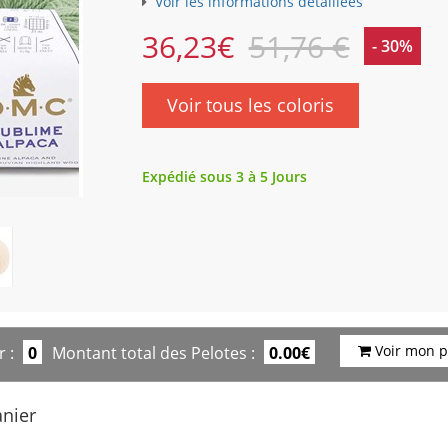
Voir les informations détaillées
36,23
€
51,76 €
- 30%
Voir tous les coloris
Expédié sous 3 à 5 Jours
Voir mon p
 :
0
Montant total des Pelotes :
0.00€
anier