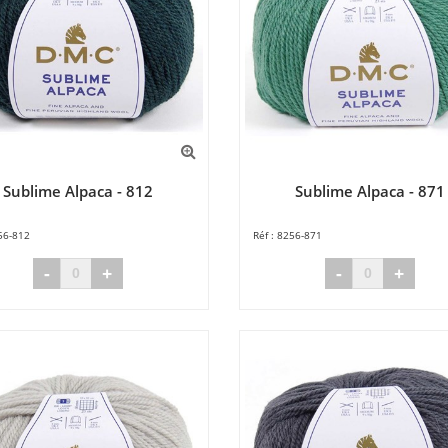
Sublime Alpaca - 812
Sublime Alpaca - 871
56-812
8256-871
-
+
-
+