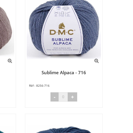
Sublime Alpaca - 716
8256-716
-
+