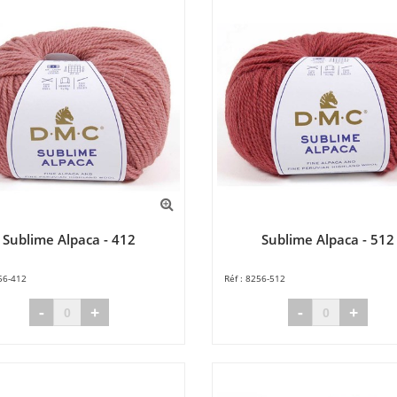
Sublime Alpaca - 412
Sublime Alpaca - 512
56-412
8256-512
-
+
-
+