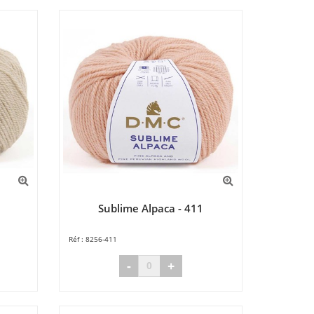
Sublime Alpaca - 411
8256-411
-
+