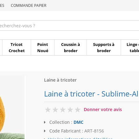
ES
COMMANDE PAPIER
Commande par référen
Tricot
Point
Coussin à
Supports à
Linge 
Crochet
Noué
broder
broder
tabl
Laine à tricoter
Laine à tricoter - Sublime-A
0
Donner votre avis
Collection :
DMC
Code Fabricant :
ART-8156