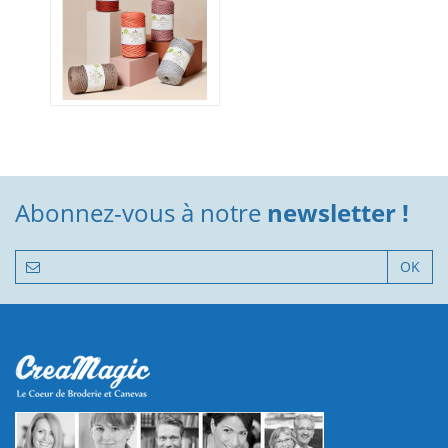
Abonnez-vous à notre
newsletter !
OK