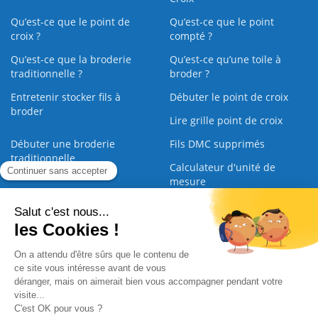
Qu’est-ce que le point de
Qu’est-ce que le point
croix ?
compté ?
Qu’est-ce que la broderie
Qu’est‑ce qu’une toile à
traditionnelle ?
broder ?
Entretenir stocker fils à
Débuter le point de croix
broder
Lire grille point de croix
Débuter une broderie
Fils DMC supprimés
traditionnelle
Calculateur d'unité de
mesure
Le point arrière en broderie
Le point de feston en
broderie
Le point de chaînette en
Broder un coussin gros
broderie
trous au point de croix
Comment broder un doudou
broderie traditionnelle Vs.
au point compté?
Point compté
À partir de quel âge faire un
Les points de broderie de A