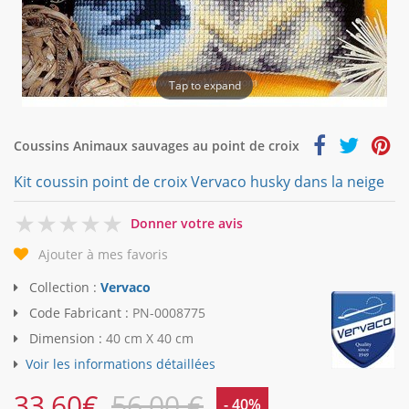
Tap to expand
Coussins Animaux sauvages au point de croix
Kit coussin point de croix Vervaco husky dans la neige
0
Donner votre avis
Ajouter à mes favoris
Collection :
Vervaco
Code Fabricant :
PN-0008775
Dimension :
40 cm X 40 cm
Voir les informations détaillées
33,60
€
56,00 €
- 40%