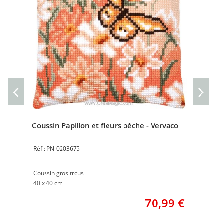
Sac
d'h
Sac
poi
Coussin Papillon et fleurs pêche - Vervaco
PN-0203675
Coussin gros trous
40 x 40 cm
70,99
€