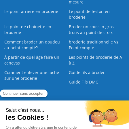
mesure
Le point arrière en broderie
Le point de feston en
broderie
Le point de chaînette en
Broder un coussin gros
broderie
trous au point de croix
Comment broder un doudou
broderie traditionnelle Vs.
au point compté?
Point compté
À partir de quel âge faire un
Les points de broderie de A
canevas
à Z
Comment enlever une tache
Guide fils à broder
sur une broderie
Guide Fils DMC
Guide de la Broderie
Commande Papier
|
Qui sommes nous
|
Nous contacter
|