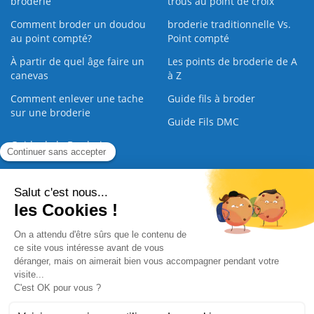
broderie
trous au point de croix
Comment broder un doudou
broderie traditionnelle Vs.
au point compté?
Point compté
À partir de quel âge faire un
Les points de broderie de A
canevas
à Z
Comment enlever une tache
Guide fils à broder
sur une broderie
Guide Fils DMC
Guide de la Broderie
Commande Papier
|
Qui sommes nous
|
Nous contacter
|
Paiement sécurisé
|
C.G.V