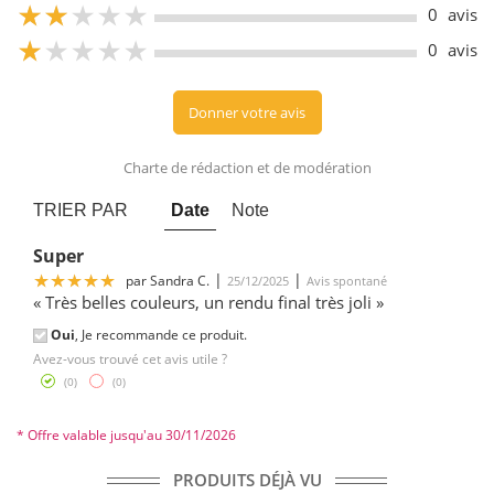
5
0
avis
5
0
avis
Donner votre avis
Charte de rédaction et de modération
TRIER PAR
Date
Note
Super
5
|
|
par
Sandra C.
25/12/2025
Avis spontané
« Très belles couleurs, un rendu final très joli »
Oui
, Je recommande ce produit.
Avez-vous trouvé cet avis utile ?
(
0
)
(
0
)
* Offre valable jusqu'au 30/11/2026
PRODUITS DÉJÀ VU