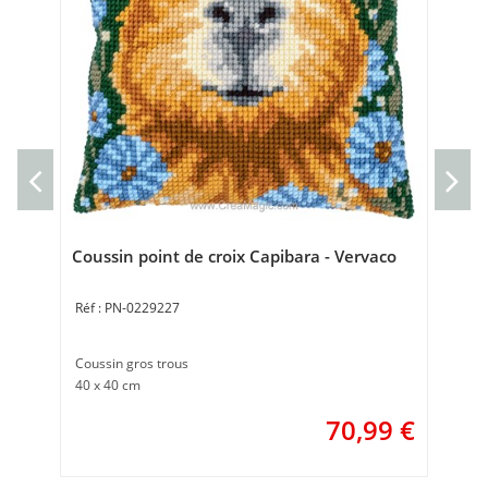
Kit
Ve
Kit 
20 
Coussin point de croix Capibara - Vervaco
PN-0229227
Coussin gros trous
40 x 40 cm
70,99
€