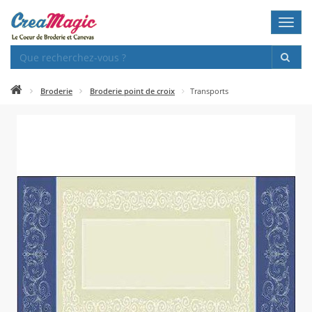
Toggl
navig
Broderie
Broderie point de croix
Transports