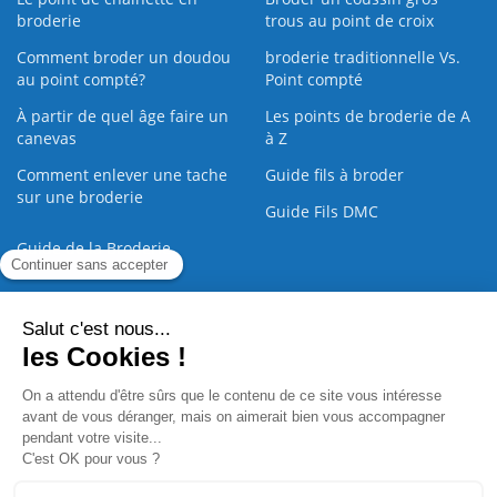
broderie
trous au point de croix
Comment broder un doudou
broderie traditionnelle Vs.
au point compté?
Point compté
À partir de quel âge faire un
Les points de broderie de A
canevas
à Z
Comment enlever une tache
Guide fils à broder
sur une broderie
Guide Fils DMC
Guide de la Broderie
Commande Papier
|
Qui sommes nous
|
Nous contacter
|
Paiement sécurisé
|
C.G.V