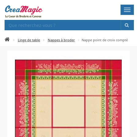
Togg
navi
Linge de table
Nappes à broder
Nappe point de croix compté