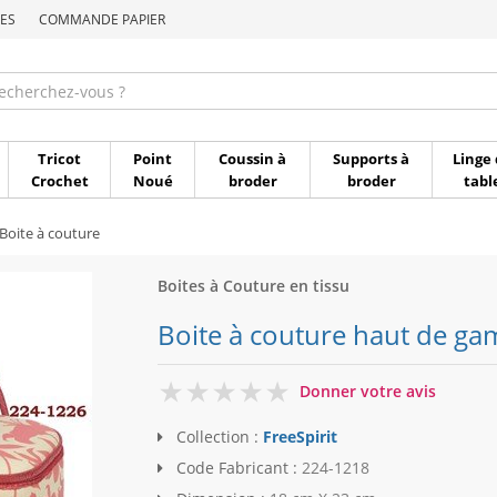
ES
COMMANDE PAPIER
Commande par référen
Tricot
Point
Coussin à
Supports à
Linge 
Crochet
Noué
broder
broder
tabl
Boite à couture
Boites à Couture en tissu
Boite à couture haut de gam
0
Donner votre avis
Collection :
FreeSpirit
Code Fabricant :
224-1218