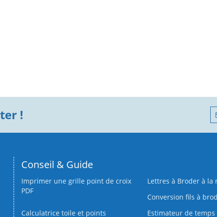
er !
Conseil & Guide
Imprimer une grille point de croix
Lettres à Broder à la
PDF
Conversion fils à bro
Calculatrice toile et points
Estimateur de temps 