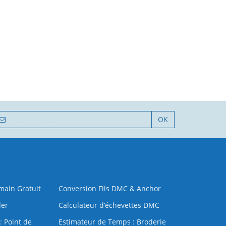
OK
 main Gratuit
Conversion Fils DMC & Anchor
der
Calculateur d’échevettes DMC
: Point de
Estimateur de Temps : Broderie