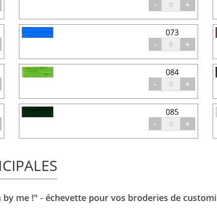
-
+
073
-
+
084
-
+
085
-
+
NCIPALES
 by me !" - échevette pour vos broderies de customi