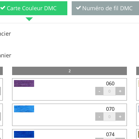
Carte Couleur DMC
Numéro de fil DMC
ncier
anier
2
060
-
+
070
-
+
074