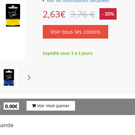
Voir les informations détaillées
2,63
€
3,76 €
- 30%
Voir tous les coloris
Expédié sous 3 à 5 Jours
Voir mon panier
:
0.00€
mande