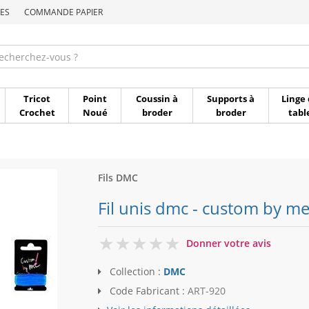
ES
COMMANDE PAPIER
Commande par référen
Tricot
Point
Coussin à
Supports à
Linge 
Crochet
Noué
broder
broder
tabl
Fils DMC
Fil unis dmc - custom by me
0
Donner votre avis
Collection :
DMC
Code Fabricant :
ART-920