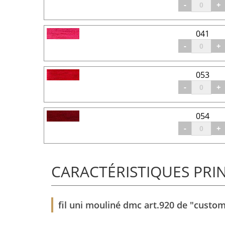
-
+
041
-
+
053
-
+
054
-
+
CARACTÉRISTIQUES PRI
fil uni mouliné dmc art.920 de "custom