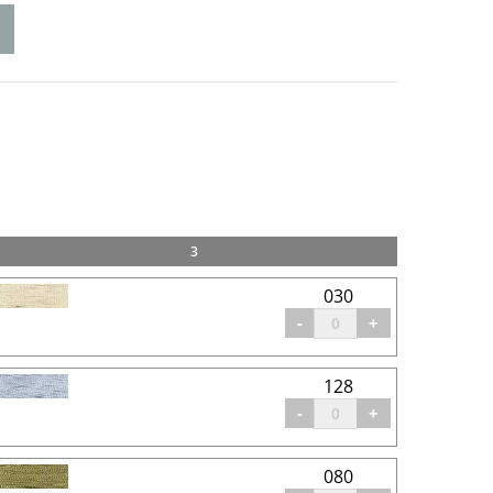
3
030
-
+
128
-
+
080