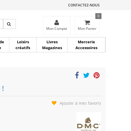
CONTACTEZ-NOUS
0
ce
Mon Compte
Mon Panier
de
Loisirs
Livres
Mercerie
e
créatifs
Magazines
Accessoires
 !
Ajouter à mes favoris