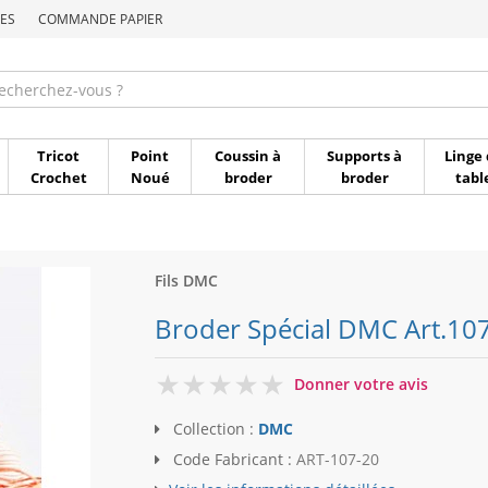
ES
COMMANDE PAPIER
Commande par référen
Tricot
Point
Coussin à
Supports à
Linge 
Crochet
Noué
broder
broder
tabl
Fils DMC
Broder Spécial DMC Art.107
0
Donner votre avis
Collection :
DMC
Code Fabricant :
ART-107-20