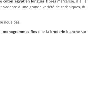
de
coton égyptien longues fibres
mercerisé, il allie
et s’adapte à une grande variété de techniques, du
e se noue pas.
es
monogrammes fins
que la
broderie blanche
sur