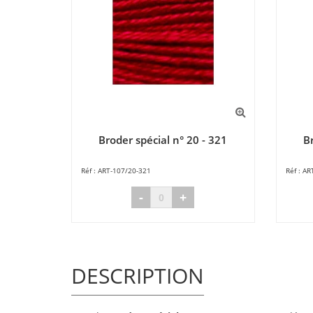
Broder spécial n° 20 - 321
Br
ART-107/20-321
AR
-
+
DESCRIPTION