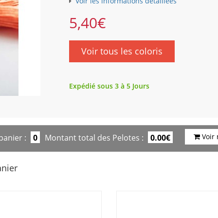
Voir les informations détaillées
5,40
€
Voir tous les coloris
Expédié sous 3 à 5 Jours
Voir
panier :
0
Montant total des Pelotes :
0.00€
anier