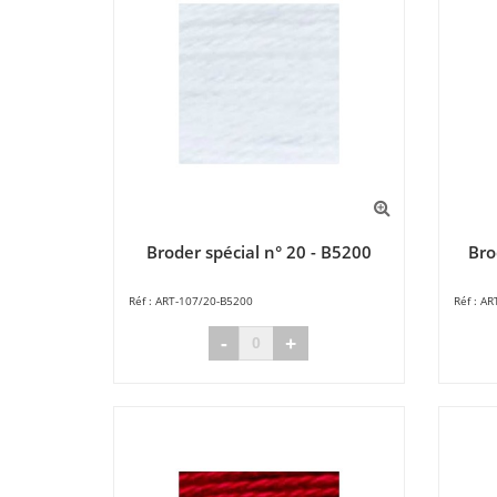
Broder spécial n° 20 - B5200
Bro
ART-107/20-B5200
AR
-
+