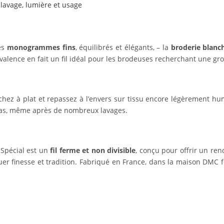
 lavage, lumière et usage
es
monogrammes fins
, équilibrés et élégants, – la
broderie blanc
yvalence en fait un fil idéal pour les brodeuses recherchant une gros
chez à plat et repassez à l’envers sur tissu encore légèrement h
 pas, même après de nombreux lavages.
r Spécial est un
fil ferme et non divisible
, conçu pour offrir un ren
guer finesse et tradition. Fabriqué en France, dans la maison DMC 