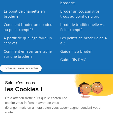
broderie
Le point de chaînette en
Broder un coussin gros
broderie
trous au point de croix
Comment broder un doudou
broderie traditionnelle Vs.
au point compté?
Point compté
À partir de quel âge faire un
Les points de broderie de A
canevas
à Z
Comment enlever une tache
Guide fils à broder
sur une broderie
Guide Fils DMC
Guide de la Broderie
Commande Papier
|
Qui sommes nous
|
Nous contacter
|
Paiement sécurisé
|
C.G.V