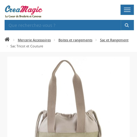
Togg
navi
Mercerie Accessoires
Boites et rangements
Sac et Rangement
Sac Tricot et Couture