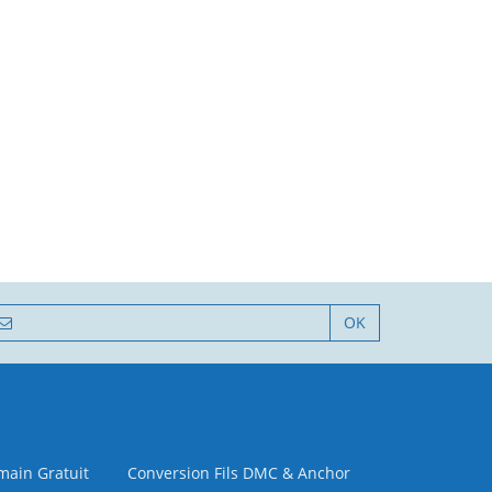
OK
 main Gratuit
Conversion Fils DMC & Anchor