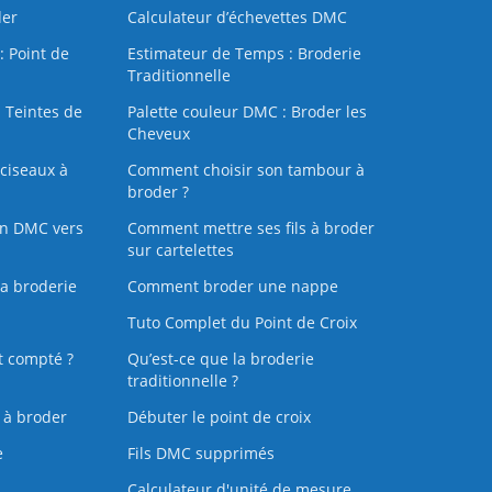
der
Calculateur d’échevettes DMC
: Point de
Estimateur de Temps : Broderie
Traditionnelle
 Teintes de
Palette couleur DMC : Broder les
Cheveux
ciseaux à
Comment choisir son tambour à
broder ?
on DMC vers
Comment mettre ses fils à broder
sur cartelettes
la broderie
Comment broder une nappe
Tuto Complet du Point de Croix
t compté ?
Qu’est-ce que la broderie
traditionnelle ?
s à broder
Débuter le point de croix
e
Fils DMC supprimés
Calculateur d'unité de mesure