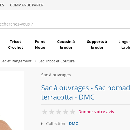
ES
COMMANDE PAPIER
Commande par référen
Tricot
Point
Coussin à
Supports à
Linge 
Crochet
Noué
broder
broder
tabl
Sac et Rangement
Sac Tricot et Couture
Sac à ouvrages
Sac à ouvrages - Sac nomad
terracotta - DMC
0
Donner votre avis
Collection :
DMC