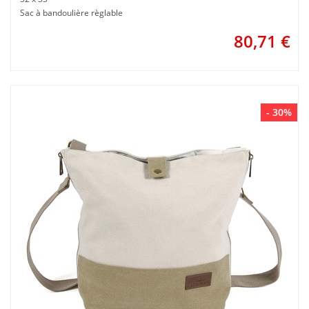
Sac à bandoulière règlable
80,71
€
- 30%