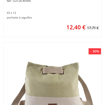
U2126-KHAKI
43 x 12
pochette à aiguilles
12,40
€
17.71 €
- 30%