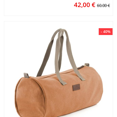
42,00
€
60.00 €
- 40%