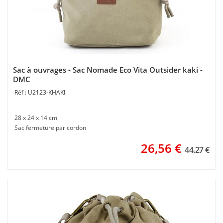
Sac à ouvrages - Sac Nomade Eco Vita Outsider kaki -
DMC
U2123-KHAKI
28 x 24 x 14 cm
Sac fermeture par cordon
26,56
€
44.27 €