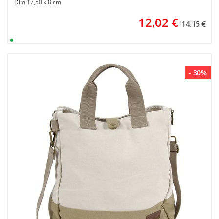
Dim 17,50 x 8 cm
12,02
€
14.15 €
- 30%