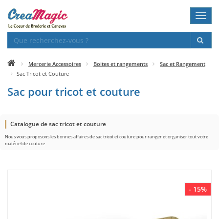
Toggl
navig
Mercerie Accessoires
Boites et rangements
Sac et Rangement
Sac Tricot et Couture
Sac pour tricot et couture
Catalogue de sac tricot et couture
Nous vous proposons les bonnes affaires de sac tricot et couture pour ranger et organiser tout votre
matériel de couture
- 15%