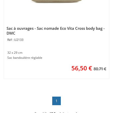
Sac à ouvrages - Sac nomade Eco Vita Cross body bag -
DMC
U2133
32 x 29 cm
Sac bandoulière règlable
56,50
€
80.71 €
1