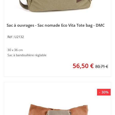
Sac à ouvrages - Sac nomade Eco Vita Tote bag - DMC
U2132
30 x 36 cm
Sac à bandoullière règlable
56,50
€
80.71 €
- 30%