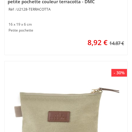
petite pochette couleur terracotta - DMC
U2128-TERRACOTTA
16 x 19 x 6 cm
Petite pochette
8,92
€
14.87 €
- 30%