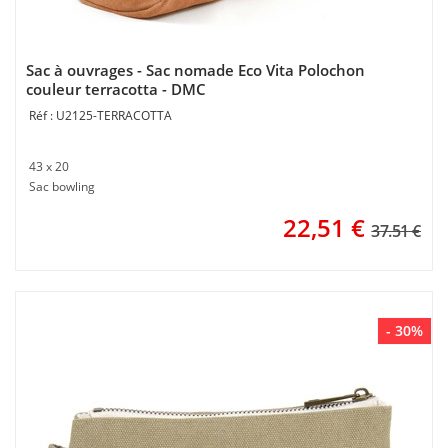
Sac à ouvrages - Sac nomade Eco Vita Polochon
couleur terracotta - DMC
U2125-TERRACOTTA
43 x 20
Sac bowling
22,51
€
37.51 €
- 30%