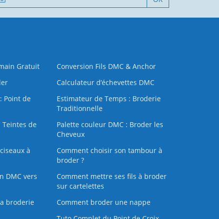
 main Gratuit
Conversion Fils DMC & Anchor
der
Calculateur d’échevettes DMC
: Point de
Estimateur de Temps : Broderie
Traditionnelle
 Teintes de
Palette couleur DMC : Broder les
Cheveux
ciseaux à
Comment choisir son tambour à
broder ?
on DMC vers
Comment mettre ses fils à broder
sur cartelettes
la broderie
Comment broder une nappe
Tuto Complet du Point de Croix