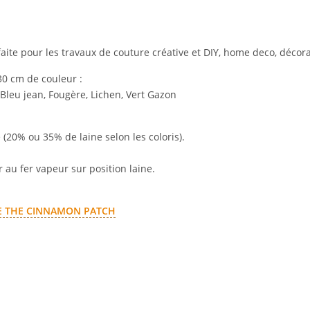
faite pour les travaux de couture créative et DIY, home deco, décor
 30 cm de couleur
:
 Bleu jean, Fougère, Lichen, Vert Gazon
(20% ou 35% de laine selon les coloris).
 au fer vapeur sur position laine.
NE THE CINNAMON PATCH