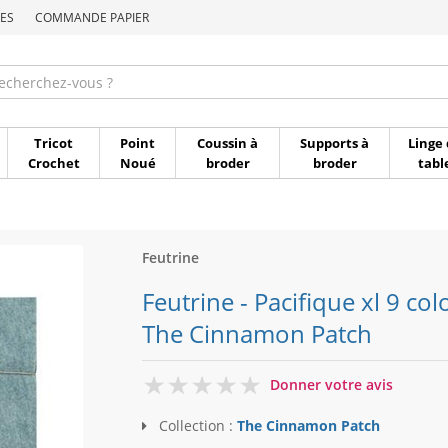
ES
COMMANDE PAPIER
Commande par référen
Tricot
Point
Coussin à
Supports à
Linge 
Crochet
Noué
broder
broder
tabl
Feutrine
Feutrine - Pacifique xl 9 c
The Cinnamon Patch
0
Donner votre avis
Collection :
The Cinnamon Patch