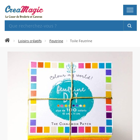
Togg
navi
Loisirs créatifs
Feutrine
Toile Feutrine