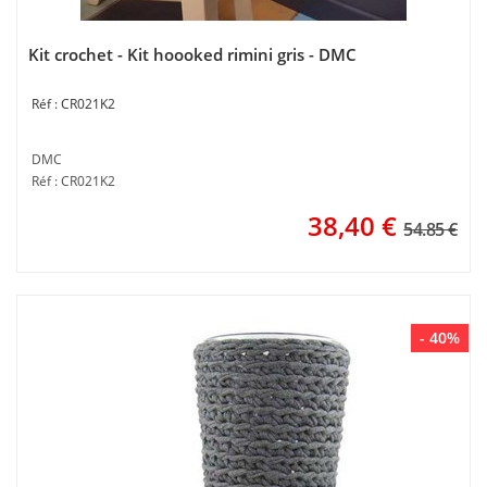
Kit crochet - Kit hoooked rimini gris - DMC
CR021K2
DMC
Réf : CR021K2
38,40
€
54.85 €
- 40%