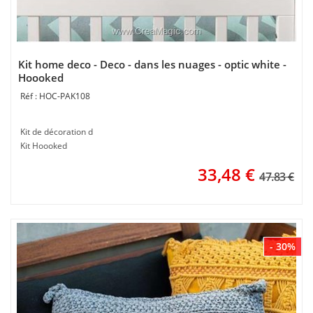
Kit home deco - Deco - dans les nuages - optic white -
Hoooked
HOC-PAK108
Kit de décoration d
Kit Hoooked
33,48
€
47.83 €
- 30%