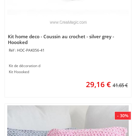
Kit home deco - Coussin au crochet - silver grey -
Hoooked
HOC-PAK056-41
Kit de décoration d
Kit Hoooked
29,16
€
41.65 €
- 30%