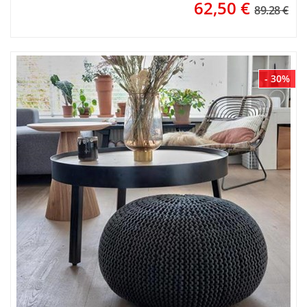
62,50
€
89.28 €
- 30%