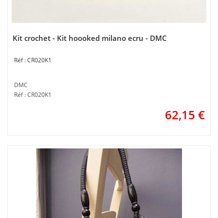
Kit crochet - Kit hoooked milano ecru - DMC
CR020K1
DMC
Réf : CR020K1
62,15
€