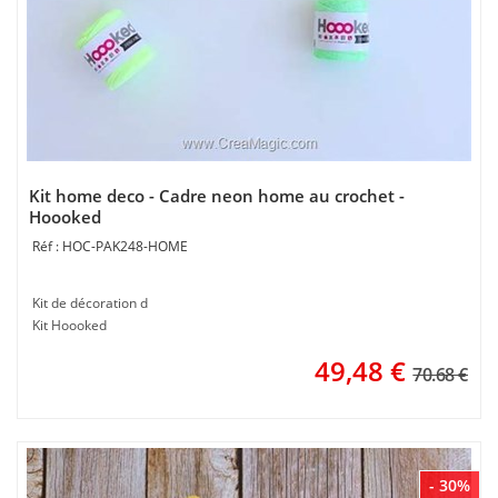
Kit home deco - Cadre neon home au crochet -
Hoooked
HOC-PAK248-HOME
Kit de décoration d
Kit Hoooked
49,48
€
70.68 €
- 30%