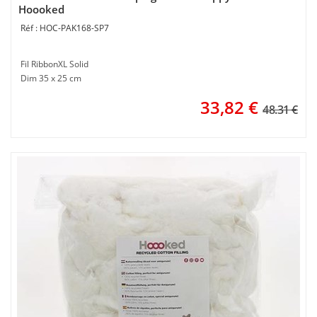
Hoooked
HOC-PAK168-SP7
Fil RibbonXL Solid
Dim 35 x 25 cm
33,82
€
48.31 €