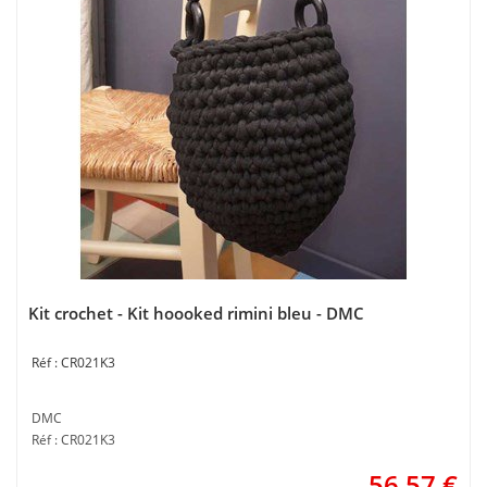
Kit crochet - Kit hoooked rimini bleu - DMC
CR021K3
DMC
Réf : CR021K3
56,57
€