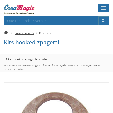
Toggl
navig
Loisirs créatifs
Kit crochet
Kits hooked zpagetti
Kits hoooked zpagetti & tuto
Découvrez les kits hoooked zpagetti - résistant, élastique, très agréable au toucher, on peut le
crocheter, le tricoter…