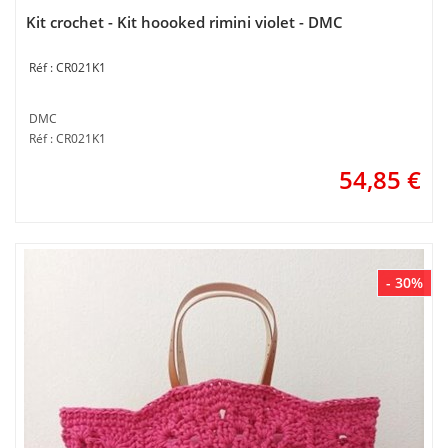
Kit crochet - Kit hoooked rimini violet - DMC
CR021K1
DMC
Réf : CR021K1
54,85
€
- 30%