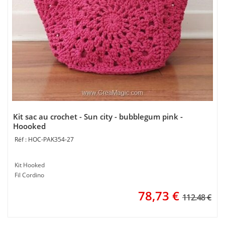
Kit sac au crochet - Sun city - bubblegum pink -
Hoooked
HOC-PAK354-27
Kit Hooked
Fil Cordino
78,73
€
112.48 €