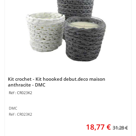
Kit crochet - Kit hoooked debut.deco maison
anthracite - DMC
CR023K2
DMC
Réf : CR023K2
18,77
€
31.28 €