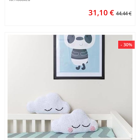
31,10
€
44.44 €
- 30%