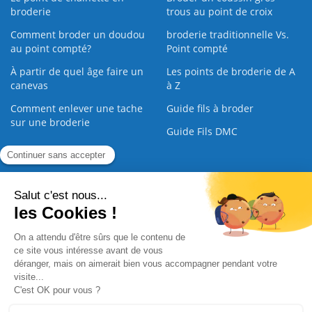
broderie
trous au point de croix
Comment broder un doudou
broderie traditionnelle Vs.
au point compté?
Point compté
À partir de quel âge faire un
Les points de broderie de A
canevas
à Z
Comment enlever une tache
Guide fils à broder
sur une broderie
Guide Fils DMC
Guide de la Broderie
Commande Papier
|
Qui sommes nous
|
Nous contacter
|
Paiement sécurisé
|
C.G.V