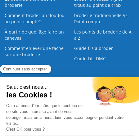
broderie
trous au point de croix
Comment broder un doudou
broderie traditionnelle Vs.
au point compté?
Point compté
À partir de quel âge faire un
Les points de broderie de A
canevas
à Z
Comment enlever une tache
Guide fils à broder
sur une broderie
Guide Fils DMC
Guide de la Broderie
Commande Papier
|
Qui sommes nous
|
Nous contacter
|
Paiement sécurisé
|
C.G.V