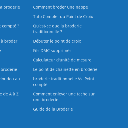
la broderie
Comment broder une nappe
Tuto Complet du Point de Croix
t compté ?
Qu’est-ce que la broderie
traditionnelle ?
s à broder
Débuter le point de croix
e
Fils DMC supprimés
Calculateur d'unité de mesure
 broderie
Le point de chaînette en broderie
doudou au
broderie traditionnelle Vs. Point
compté
e de A à Z
Comment enlever une tache sur
une broderie
Guide de la Broderie