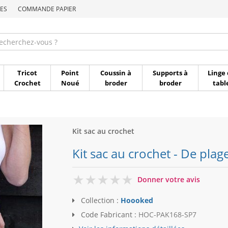
ES
COMMANDE PAPIER
Commande par référen
Tricot
Point
Coussin à
Supports à
Linge 
Crochet
Noué
broder
broder
tabl
Kit sac au crochet
Kit sac au crochet - De pla
0
Donner votre avis
Collection :
Hoooked
Code Fabricant :
HOC-PAK168-SP7