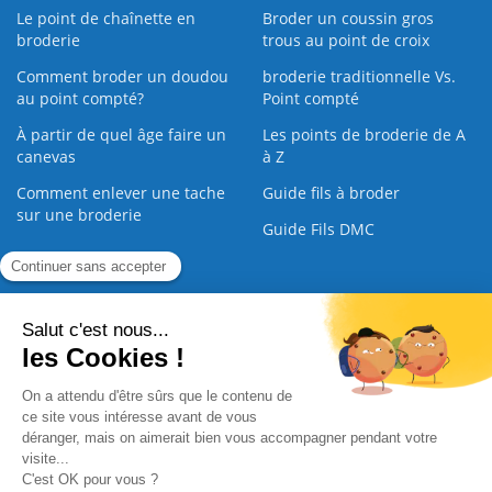
Le point de chaînette en
Broder un coussin gros
broderie
trous au point de croix
Comment broder un doudou
broderie traditionnelle Vs.
au point compté?
Point compté
À partir de quel âge faire un
Les points de broderie de A
canevas
à Z
Comment enlever une tache
Guide fils à broder
sur une broderie
Guide Fils DMC
Guide de la Broderie
Commande Papier
|
Qui sommes nous
|
Nous contacter
|
Paiement sécurisé
|
C.G.V