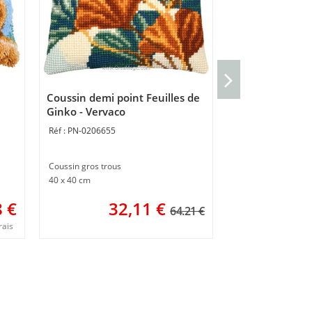
Broderie Tradit
en automne - 
Coussin demi point Feuilles de
PN-0222674
Ginko - Vervaco
PN-0206655
Broderie traditionn
20 x 20 cm
Coussin gros trous
2
40 x 40 cm
8
€
32,11
€
64.21 €
rais