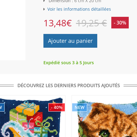
Dimension :
6 cm X 20 cm
Voir les informations détaillées
13,48
€
19,25 €
- 30%
Ajouter au panier
Expédié sous 3 à 5 Jours
DÉCOUVREZ LES DERNIERS PRODUITS AJOUTÉS
W
- 40%
NEW