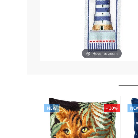
Hover to zoom
NEW
- 30%
NE