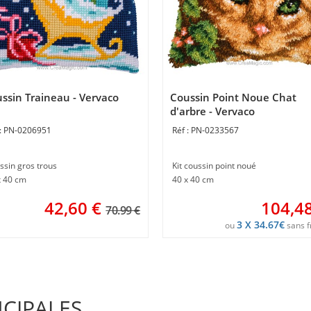
ssin Traineau - Vervaco
Coussin Point Noue Chat
d'arbre - Vervaco
PN-0206951
PN-0233567
ssin gros trous
Kit coussin point noué
x 40 cm
40 x 40 cm
42,60
€
104,4
70.99 €
3 X 34.67€
ou
sans f
NCIPALES