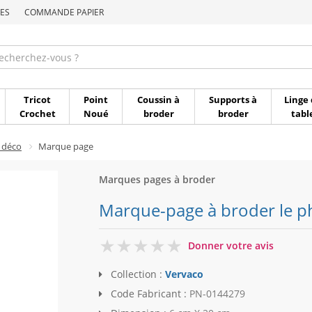
ES
COMMANDE PAPIER
Commande par référen
Tricot
Point
Coussin à
Supports à
Linge 
Crochet
Noué
broder
broder
tabl
 déco
Marque page
Marques pages à broder
Marque-page à broder le ph
0
Donner votre avis
Collection :
Vervaco
Code Fabricant :
PN-0144279