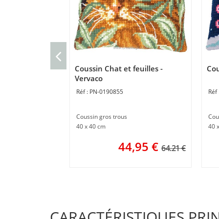
Coussin Chat et feuilles -
Cou
Vervaco
PN-0190855
Coussin gros trous
Cou
40 x 40 cm
40 
44,95
€
64.21 €
CARACTÉRISTIQUES PRI