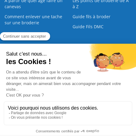
À partir de quel âge faire un
Les points de broderie de A
canevas
à Z
Comment enlever une tache
Guide fils à broder
sur une broderie
Guide Fils DMC
Guide de la Broderie
Commande Papier
|
Qui sommes nous
|
Nous contacter
|
Paiement sécurisé
|
C.G.V
2008 - 2026 © CreaMagic. ALL Rights Reserved.