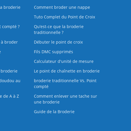
la broderie
Comment broder une nappe
Tuto Complet du Point de Croix
t compté ?
Qu’est-ce que la broderie
traditionnelle ?
s à broder
Débuter le point de croix
e
Fils DMC supprimés
Calculateur d'unité de mesure
 broderie
Le point de chaînette en broderie
doudou au
broderie traditionnelle Vs. Point
compté
e de A à Z
Comment enlever une tache sur
une broderie
Guide de la Broderie