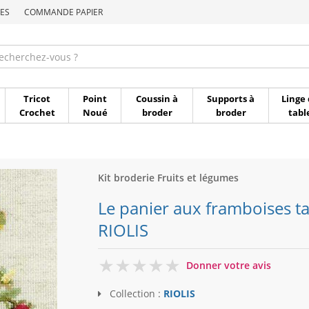
ES
COMMANDE PAPIER
Commande par référen
Tricot
Point
Coussin à
Supports à
Linge 
Crochet
Noué
broder
broder
tabl
Kit broderie Fruits et légumes
Le panier aux framboises ta
RIOLIS
0
Donner votre avis
Collection :
RIOLIS