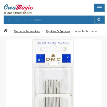
Togg
navi
Mercerie Accessoires
Aiguilles Et Epingles
Aiguilles broderie