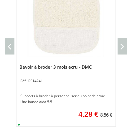
Bav
Ban
Bavoir à broder 3 mois ecru - DMC
RS1424L
Supports à broder à personnaliser au point de croix
Une bande aida 5.5
4,28
€
8.56 €