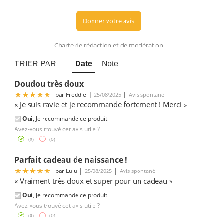
Donner votre avis
Charte de rédaction et de modération
TRIER PAR
Date
Note
Doudou très doux
5
|
|
par
Freddie
25/08/2025
Avis spontané
« Je suis ravie et je recommande fortement ! Merci »
Oui
, Je recommande ce produit.
Avez-vous trouvé cet avis utile ?
(
0
)
(
0
)
Parfait cadeau de naissance !
5
|
|
par
Lulu
25/08/2025
Avis spontané
« Vraiment très doux et super pour un cadeau »
Oui
, Je recommande ce produit.
Avez-vous trouvé cet avis utile ?
(
0
)
(
0
)