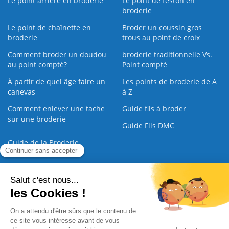
Le point arrière en broderie
Le point de feston en
broderie
Le point de chaînette en
Broder un coussin gros
broderie
trous au point de croix
Comment broder un doudou
broderie traditionnelle Vs.
au point compté?
Point compté
À partir de quel âge faire un
Les points de broderie de A
canevas
à Z
Comment enlever une tache
Guide fils à broder
sur une broderie
Guide Fils DMC
Guide de la Broderie
Commande Papier
|
Qui sommes nous
|
Nous contacter
|
Paiement sécurisé
|
C.G.V