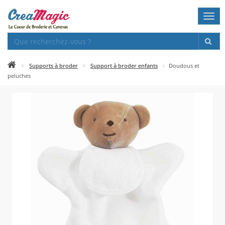
Togg
navi
Supports à broder
Support à broder enfants
Doudous et
peluches