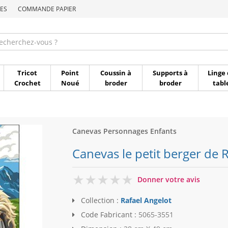
ES
COMMANDE PAPIER
Commande par référen
Tricot
Point
Coussin à
Supports à
Linge 
Crochet
Noué
broder
broder
tabl
Canevas Personnages Enfants
Canevas le petit berger de 
0
Donner votre avis
Collection :
Rafael Angelot
Code Fabricant :
5065-3551