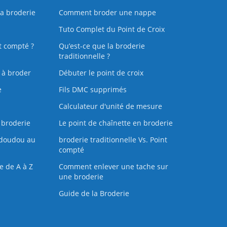
la broderie
Comment broder une nappe
Tuto Complet du Point de Croix
t compté ?
Qu’est-ce que la broderie
traditionnelle ?
s à broder
Débuter le point de croix
e
Fils DMC supprimés
Calculateur d'unité de mesure
 broderie
Le point de chaînette en broderie
doudou au
broderie traditionnelle Vs. Point
compté
e de A à Z
Comment enlever une tache sur
une broderie
Guide de la Broderie