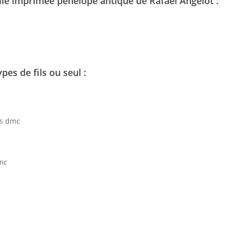
ile imprimée pénélope antique de Rafael Angelot :
es de fils ou seul :
rs dmc
dmc