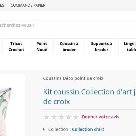
ES
COMMANDE PAPIER
Commande par référen
Tricot
Point
Coussin à
Supports à
Linge 
Crochet
Noué
broder
broder
tabl
Coussins Déco point de croix
Kit coussin Collection d'art 
de croix
0
Donner votre avis
Collection :
Collection d'art