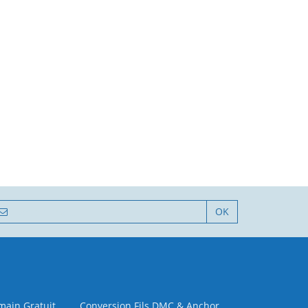
OK
 main Gratuit
Conversion Fils DMC & Anchor