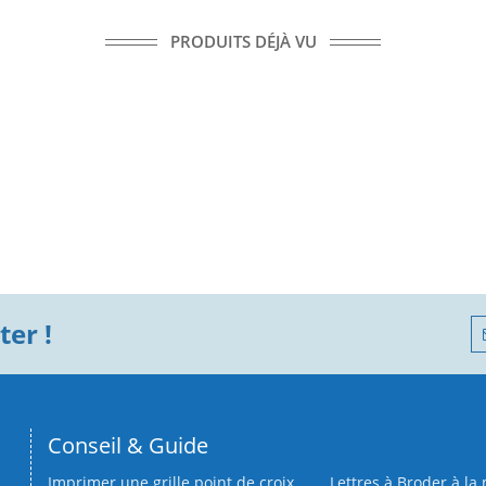
PRODUITS DÉJÀ VU
er !
Conseil & Guide
Imprimer une grille point de croix
Lettres à Broder à la