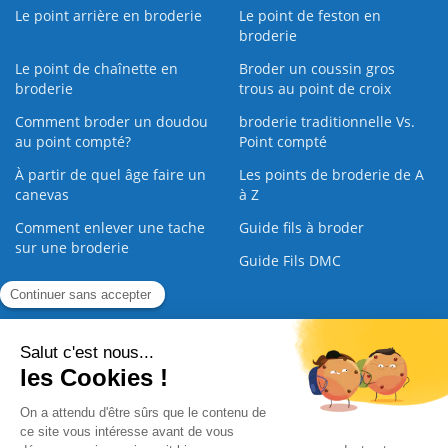
Le point arrière en broderie
Le point de feston en
broderie
Le point de chaînette en
Broder un coussin gros
broderie
trous au point de croix
Comment broder un doudou
broderie traditionnelle Vs.
au point compté?
Point compté
À partir de quel âge faire un
Les points de broderie de A
canevas
à Z
Comment enlever une tache
Guide fils à broder
sur une broderie
Guide Fils DMC
Guide de la Broderie
Commande Papier
|
Qui sommes nous
|
Nous contacter
|
Paiement sécurisé
|
C.G.V